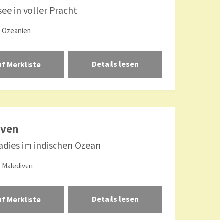
ee in voller Pracht
:
Ozeanien
Details lesen
iven
adies im indischen Ozean
:
Malediven
Details lesen