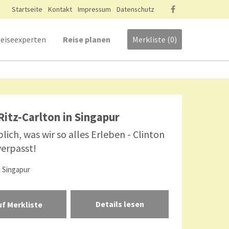
Startseite
Kontakt
Impressum
Datenschutz
eiseexperten
Reise planen
Merkliste (0)
Ritz-Carlton in Singapur
ich, was wir so alles Erleben - Clinton
erpasst!
:
Singapur
Details lesen