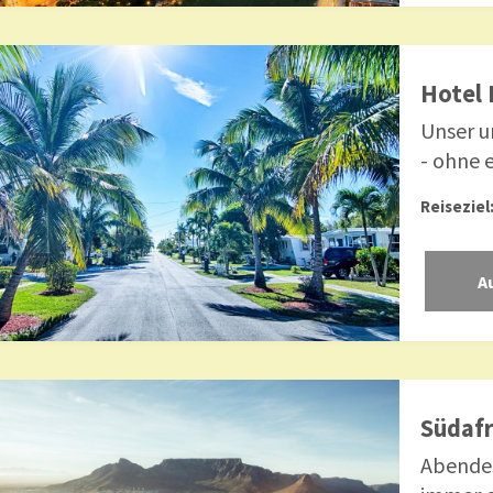
Hotel 
Unser u
- ohne e
Reiseziel
Südafr
Abendes