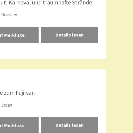
ut, Karneval und traumhafte Strände
:
Brasilien
Details lesen
se zum Fuji-san
:
Japan
Details lesen