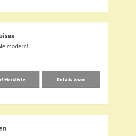
uises
Sie modern!
:
Details lesen
ien