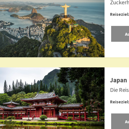
Zuckerh
Reiseziel
Japan
Die Rei
Reiseziel