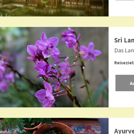
Sri La
Das Lan
Reiseziel
Ayurve