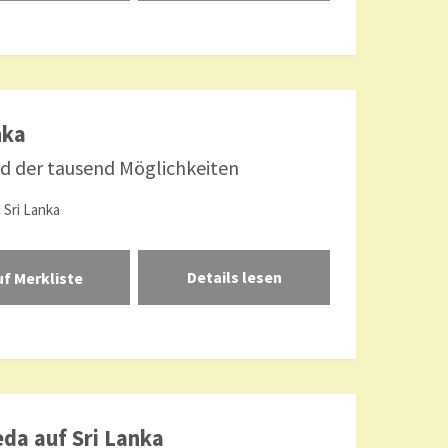
nka
d der tausend Möglichkeiten
:
Sri Lanka
Details lesen
da auf Sri Lanka