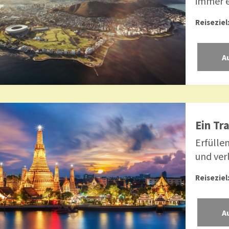
immer e
Reiseziel
Ein Tr
Erfülle
und verl
Reiseziel